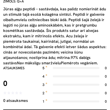
ZĪMOLS: Q+A
Jūras aļģu peptīdi – sastāvdaļa, kas palīdz nomierināt ādu
un stimulē tajā esošā kolagēna sintēzi. Peptīdi ir galvenie
olbaltumvielu celtniecības bloki ādā. Peptīdi šajā želejā ir
iegūti no jūras aļģu aminoskābēm, kas ir pretgrumbu
kosmētikas sastāvdaļa. Šis produkts satur arī alvejas
ekstraktu, kam ir mitrinošs efekts. Acu želeja ir
piemērota taukainai, kairinātai, jutīgai, normālai un
kombinētai ādai. Tā galvenie efekti ietver šādus aspektus:
cīnās ar novecošanās pazīmēm; veicina šūnu
atjaunošanos; nostiprina ādu; mitrina.97% dabīgs
sastāvsNav mākslīgu smaržvieluPiemērots vegāniem.
ATSAUKSMES
5
0
4
0
0
3
0
2
0
0 atsauksmes
1
0