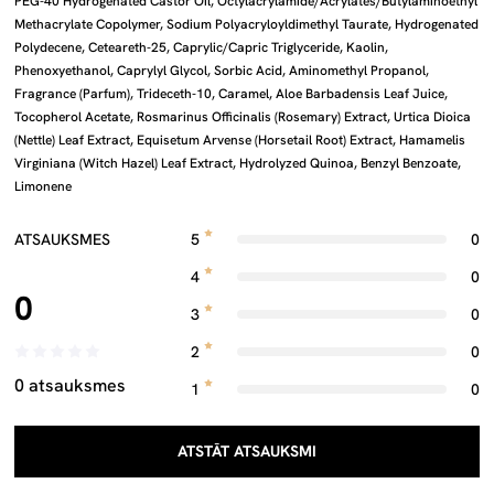
PEG-40 Hydrogenated Castor Oil, Octylacrylamide/Acrylates/Butylaminoethyl
Methacrylate Copolymer, Sodium Polyacryloyldimethyl Taurate, Hydrogenated
Polydecene, Ceteareth-25, Caprylic/Capric Triglyceride, Kaolin,
Phenoxyethanol, Caprylyl Glycol, Sorbic Acid, Aminomethyl Propanol,
Fragrance (Parfum), Trideceth-10, Caramel, Aloe Barbadensis Leaf Juice,
Tocopherol Acetate, Rosmarinus Officinalis (Rosemary) Extract, Urtica Dioica
(Nettle) Leaf Extract, Equisetum Arvense (Horsetail Root) Extract, Hamamelis
Virginiana (Witch Hazel) Leaf Extract, Hydrolyzed Quinoa, Benzyl Benzoate,
Limonene
ATSAUKSMES
5
0
4
0
0
3
0
2
0
0 atsauksmes
1
0
ATSTĀT ATSAUKSMI