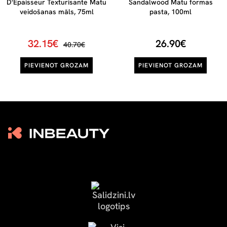
D'Épaisseur Texturisante Matu
Sandalwood Matu formas
veidošanas māls, 75ml
pasta, 100ml
32.15€
26.90€
40.70€
PIEVIENOT GROZAM
PIEVIENOT GROZAM