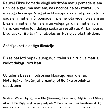
Reuzel Fibre Pomade viegli mirdzoša matu pomāde īsiem
un vidēja garuma matiem, kas nodrošina teksturētu un
elastīgu fiksāciju. Vieglākai fiksācijai uzklājiet produktu uz
sausiem matiem. Šī pomāde ir piemērota vidēji bieziem un
bieziem matiem. Arī īsiem un vidēja garuma matiem un
tiem, kas vēlas ļoti dabīga izskata rezultātu. Ar bambusu,
bišu vasku, E vitamīnu, alvejas un kvinojas ekstraktiem.
Spēcīga, bet elastīga fiksācija.
Fiksē pat ļoti nepaklausīgus, cirtainus un rupjus matus,
radot dabīgu rezultātu.
Uz ūdens bāzes, nodrošina fiksāciju visai dienai.
Noturīgākai fiksācijai izmantojiet lielāku produkta
daudzumu
Sastāvs: Water (Aqua), Cera Alba (Beeswax), Tribehenin, Cetyl Alcohol, Stearyl
Alcohol, Bis-Diglyceryl Polyacyladipate-2, Paraffinum Liquidum (Mineral Oil),