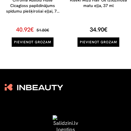
Chroma Absolu Huile
Kiseki Mizu Hair Oil Izlīdzinoša
Cicagloss papildinājums
matu eļļa, 37 ml
spīdumu piešķirošai eļļai, 75
ml
40.92€
34.90€
51.80€
PIEVIENOT GROZAM
PIEVIENOT GROZAM