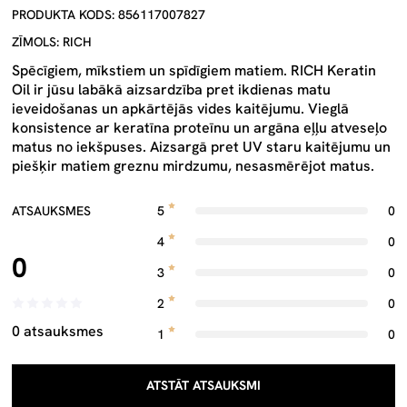
PRODUKTA KODS: 856117007827
ZĪMOLS: RICH
Spēcīgiem, mīkstiem un spīdīgiem matiem.
RICH Keratin
Oil
ir jūsu labākā aizsardzība pret ikdienas matu
ieveidošanas un apkārtējās vides kaitējumu. Vieglā
konsistence ar keratīna proteīnu un argāna eļļu atveseļo
matus no iekšpuses. Aizsargā pret UV staru kaitējumu un
piešķir matiem greznu mirdzumu, nesasmērējot matus.
ATSAUKSMES
5
0
4
0
0
3
0
2
0
0 atsauksmes
1
0
ATSTĀT ATSAUKSMI