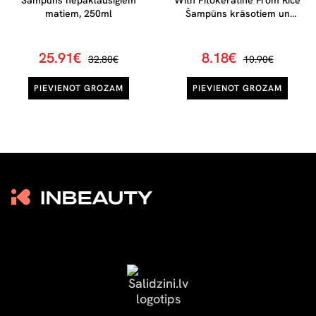
Šampūns nepaklausīgiem
With Fitokeratine From Rice
matiem, 250ml
Šampūns krāsotiem un
šķipsnās krāsotiem matiem,
250 ml
25.91€
8.18€
32.80€
10.90€
PIEVIENOT GROZAM
PIEVIENOT GROZAM