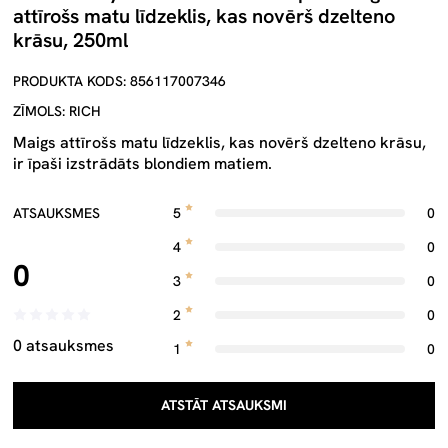
attīrošs matu līdzeklis, kas novērš dzelteno
krāsu, 250ml
PRODUKTA KODS: 856117007346
ZĪMOLS: RICH
Maigs attīrošs matu līdzeklis, kas novērš dzelteno krāsu,
ir īpaši izstrādāts blondiem matiem.
ATSAUKSMES
5
0
4
0
0
3
0
2
0
0 atsauksmes
1
0
ATSTĀT ATSAUKSMI