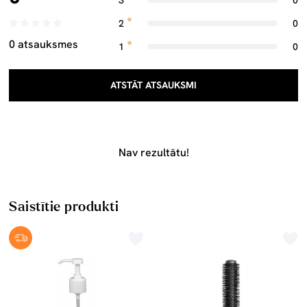
3
0
2
0
0 atsauksmes
1
0
ATSTĀT ATSAUKSMI
Nav rezultātu!
Saistītie produkti