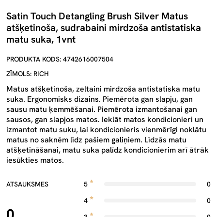
Satin Touch Detangling Brush Silver Matus
atšķetinoša, sudrabaini mirdzoša antistatiska
matu suka, 1vnt
PRODUKTA KODS: 4742616007504
ZĪMOLS: RICH
Matus atšķetinoša, zeltaini mirdzoša antistatiska matu
suka. Ergonomisks dizains. Piemērota gan slapju, gan
sausu matu ķemmēšanai. Piemērota izmantošanai gan
sausos, gan slapjos matos. ​Ieklāt matos kondicionieri un
izmantot matu suku, lai kondicionieris vienmērīgi noklātu
matus no saknēm līdz pašiem galiņiem. Līdzās matu
atšķetināšanai, matu suka palīdz kondicionierim arī ātrāk
iesūkties matos.
ATSAUKSMES
5
0
4
0
0