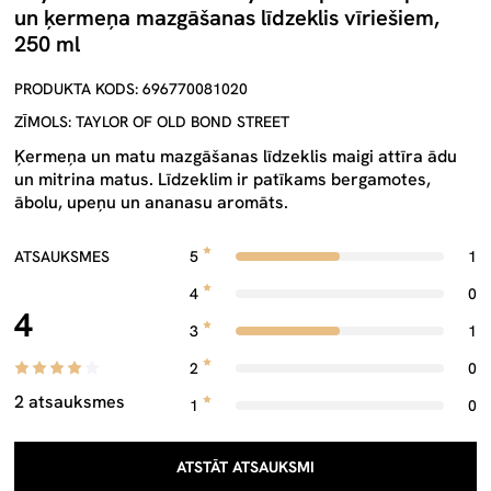
un ķermeņa mazgāšanas līdzeklis vīriešiem,
250 ml
PRODUKTA KODS: 696770081020
ZĪMOLS: TAYLOR OF OLD BOND STREET
Ķermeņa un matu mazgāšanas līdzeklis maigi attīra ādu
un mitrina matus. Līdzeklim ir patīkams bergamotes,
ābolu, upeņu un ananasu aromāts.
ATSAUKSMES
5
1
4
0
4
3
1
2
0
2 atsauksmes
1
0
ATSTĀT ATSAUKSMI