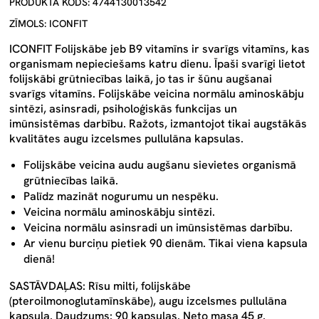
PRODUKTA KODS: 4744130013542
ZĪMOLS: ICONFIT
ICONFIT Folijskābe jeb B9 vitamīns
ir svarīgs vitamīns, kas
organismam nepieciešams katru dienu. Īpaši svarīgi lietot
folijskābi grūtniecības laikā, jo tas ir šūnu augšanai
svarīgs vitamīns. Folijskābe veicina normālu aminoskābju
sintēzi, asinsradi, psiholoģiskās funkcijas un
imūnsistēmas darbību. Ražots, izmantojot tikai augstākās
kvalitātes augu izcelsmes pullulāna kapsulas.
Folijskābe veicina audu augšanu sievietes organismā
grūtniecības laikā.
Palīdz mazināt nogurumu un nespēku.
Veicina normālu aminoskābju sintēzi.
Veicina normālu asinsradi un imūnsistēmas darbību.
Ar vienu burciņu pietiek 90 dienām. Tikai viena kapsula
dienā!
SASTĀVDAĻAS:
Rīsu milti, folijskābe
(pteroilmonoglutamīnskābe), augu izcelsmes pullulāna
kapsula. Daudzums: 90 kapsulas. Neto masa 45 g.