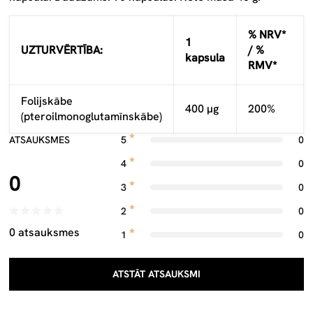
% NRV*
1
UZTURVĒRTĪBA:
/ %
kapsula
RMV*
Folijskābe
400 μg
200%
(pteroilmonoglutamīnskābe)
ATSAUKSMES
5
0
4
0
0
3
0
2
0
0 atsauksmes
1
0
ATSTĀT ATSAUKSMI