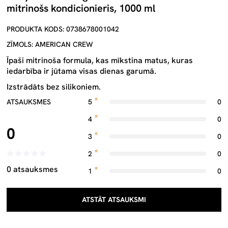
mitrinošs kondicionieris, 1000 ml
PRODUKTA KODS: 0738678001042
ZĪMOLS: AMERICAN CREW
Īpaši mitrinoša formula, kas mīkstina matus, kuras
iedarbība ir jūtama visas dienas garumā.
Izstrādāts bez silikoniem.
ATSAUKSMES
5
0
4
0
0
3
0
2
0
0 atsauksmes
1
0
ATSTĀT ATSAUKSMI