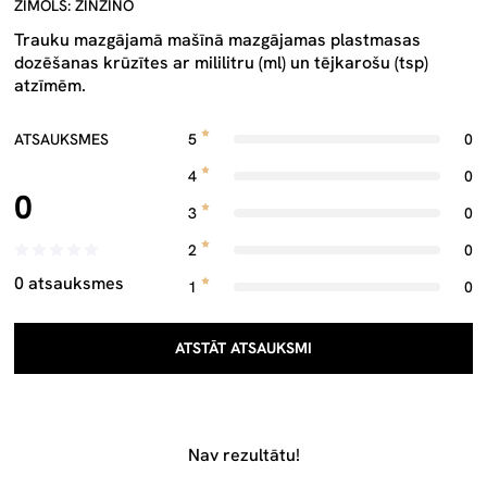
ZĪMOLS: ZINZINO
Trauku mazgājamā mašīnā mazgājamas plastmasas
dozēšanas krūzītes ar mililitru (ml) un tējkarošu (tsp)
atzīmēm.
ATSAUKSMES
5
0
4
0
0
3
0
2
0
0 atsauksmes
1
0
ATSTĀT ATSAUKSMI
Nav rezultātu!