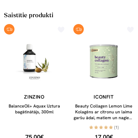
Saistītie produkti
ZINZINO
ICONFIT
BalanceOil+ Aquax Uztura
Beauty Collagen Lemon Lime
bagātinātājs, 300ml
Kolagēns ar citronu un laima
garšu ādai, matiem un nagiem,
300g
(1)
75.00€
17.00€