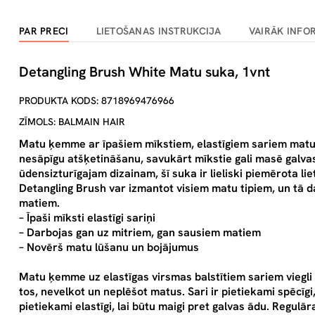
PAR PRECI
LIETOŠANAS INSTRUKCIJA
VAIRĀK INFO
Detangling Brush White Matu suka, 1vnt
PRODUKTA KODS: 8718969476966
ZĪMOLS: BALMAIN HAIR
Matu ķemme ar īpašiem mīkstiem, elastīgiem sariem matu 
nesāpīgu atšķetināšanu, savukārt mīkstie gali masē galvas ā
ūdensizturīgajam dizainam, šī suka ir lieliski piemērota l
Detangling Brush var izmantot visiem matu tipiem, un tā 
matiem.
– Īpaši mīksti elastīgi sariņi
– Darbojas gan uz mitriem, gan sausiem matiem
– Novērš matu lūšanu un bojājumus
Matu ķemme uz elastīgas virsmas balstītiem sariem viegli
tos, nevelkot un neplēšot matus. Sari ir pietiekami spēcīg
pietiekami elastīgi, lai būtu maigi pret galvas ādu. Regu