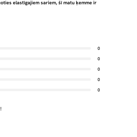
oties elastīgajiem sariem, šī matu ķemme ir
0
0
0
0
0
!