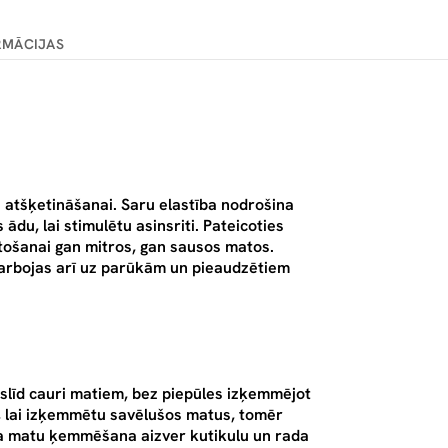
RMĀCIJAS
atšķetināšanai. Saru elastība nodrošina
du, lai stimulētu asinsriti. Pateicoties
ietošanai gan mitros, gan sausos matos.
darbojas arī uz parūkām un pieaudzētiem
 slīd cauri matiem, bez piepūles izķemmējot
i, lai izķemmētu savēlušos matus, tomēr
lāra matu ķemmēšana aizver kutikulu un rada