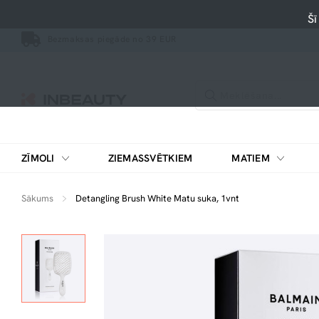
Šī
Bezmaksas piegāde no 39 EUR
ZĪMOLI
ZIEMASSVĒTKIEM
MATIEM
Sākums
Detangling Brush White Matu suka, 1vnt