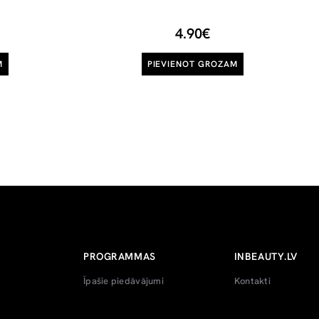
4.90€
M
PIEVIENOT GROZAM
PROGRAMMAS
INBEAUTY.LV
Īpašie piedāvājumi
Kontakti