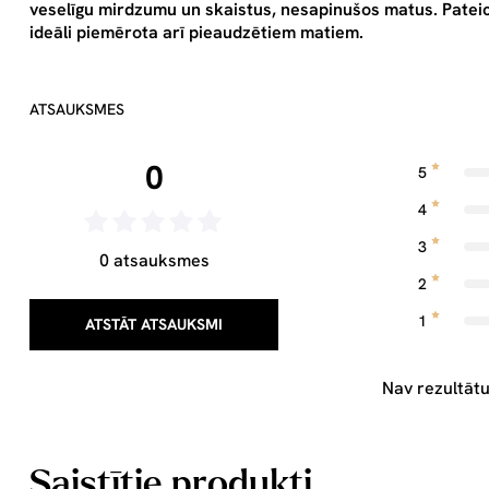
veselīgu mirdzumu un skaistus, nesapinušos matus. Pateic
ideāli piemērota arī pieaudzētiem matiem.
ATSAUKSMES
0
5
4
3
0 atsauksmes
2
1
ATSTĀT ATSAUKSMI
Nav rezultātu
Saistītie produkti