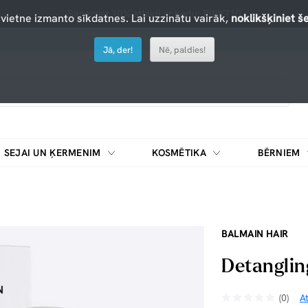
Saņemiet 10% atlaidi ar kodu: PIRKT10
 vietne izmanto sīkdatnes. Lai uzzinātu vairāk,
noklikšķiniet še
Jā, der!
Nē, paldies!
SEJAI UN ĶERMENIM
KOSMĒTIKA
BĒRNIEM
BALMAIN HAIR
Detanglin
(0)
A