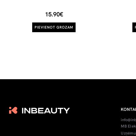
15.90€
PIEVIENOT GROZAM
KONTA
info@in
MB Elek
Uzņēmum