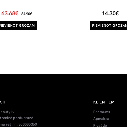
63.68€
14.30€
84.90€
PIEVIENOT GROZAM
PIEVIENOT GROZA
KTI
KLIENTIEM
beauty.lv
Par mums
troninė parduotuvė
Apmaksa
a reģ.nr.: 303080360
Piegāde