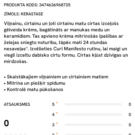
PRODUKTA KODS: 3474636968725
ZĪMOLS: KERASTASE
Viļņainu, cirtainu un ļoti cirtainu matu cirtas izceļošs
gēlveida krēms, bagātināts ar manukas medu un
keramīdiem. Tas apvieno krēma mitrinošās īpašības ar
želejas sniegto noturību, tāpēc mati 24 stundas
nesaveļas*. Izvēlieties Curl Manifesto rutīnu, lai maigi un
viegli izceltu dabisko cirtu formu. Cirtas kļūst dzīvīgas un
mirdzošas.
• Skaistākajiem viļņainiem un cirtainiem matiem
• Mitrina un piešķir spīdumu
• Kontrolē matu pūkošanos
ATSAUKSMES
5
0
4
0
0
3
0