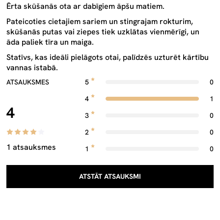
Ērta skūšanās ota ar dabīgiem āpšu matiem.
Pateicoties cietajiem sariem un stingrajam rokturim,
skūšanās putas vai ziepes tiek uzklātas vienmērīgi, un
āda paliek tīra un maiga.
Statīvs, kas ideāli pielāgots otai, palīdzēs uzturēt kārtību
vannas istabā.
ATSAUKSMES
5
0
4
1
4
3
0
2
0
1 atsauksmes
1
0
ATSTĀT ATSAUKSMI