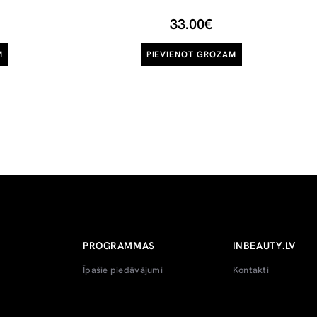
33.00€
M
PIEVIENOT GROZAM
PROGRAMMAS
INBEAUTY.LV
Īpašie piedāvājumi
Kontakti