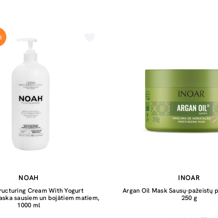
NOAH
INOAR
tructuring Cream With Yogurt
Argan Oil Mask Sausų-pažeistų 
aska sausiem un bojātiem matiem,
250 g
1000 ml