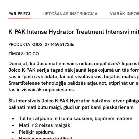
PAR PRECI
LIETOŠANAS INSTRUKCIJA
VAIRĀK INFO
K-PAK Intense Hydrator Treatment Intensīvi mi
PRODUKTA KODS: 074469517386
ZĪMOLS: JOICO
Domājat, ka Jūsu matiem vairs nekas nepalīdzēs? Iepazīst
Joico K-PAK sērija tagad nāk jaunā iepakojumā un tās formu
kas ir īpaši izstrādāta, lai pat visblāvākos, bojātos matu
SmartRelease tehnoloģija palīdzēs atjaunot, stiprināt un a
tas ir visvairāk nepieciešams.
Šīs intensīvais Joico K-PAK Hydrator balzāms ietver pilnīgu
balināti mati būtu maigi, gludi un patīkami pieskārienam.
Tūlītēji atjauno mitrumu sausiem, bojātiem matiem
Mati ir 2 reizes maigāki
Piešķir spīdumu
Nogludina matu kutikuli