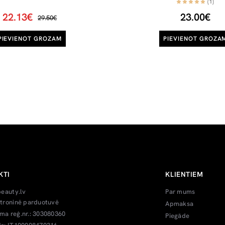
(1)
22.13€
23.00€
29.50€
PIEVIENOT GROZAM
PIEVIENOT GROZA
KTI
KLIENTIEM
beauty.lv
Par mums
troninė parduotuvė
Apmaksa
a reģ.nr.: 303080360
Piegāde