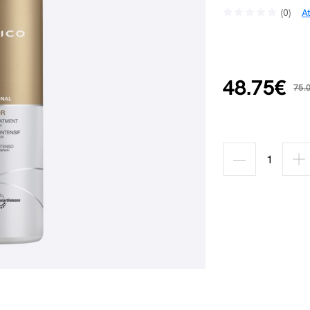
(0)
A
48.75€
75.