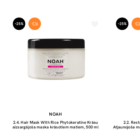
-25%
-25%
NOAH
2.4. Hair Mask With Rice Phytokeratine Krāsu
2.2. Res
aizsargājoša maska krāsotiem matiem, 500 ml
Atjaunojoša m