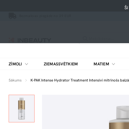
Šī
Bezmaksas piegāde no 39 EUR
ZĪMOLI
ZIEMASSVĒTKIEM
MATIEM
Sākums
K-PAK Intense Hydrator Treatment Intensīvi mitrinošs balz