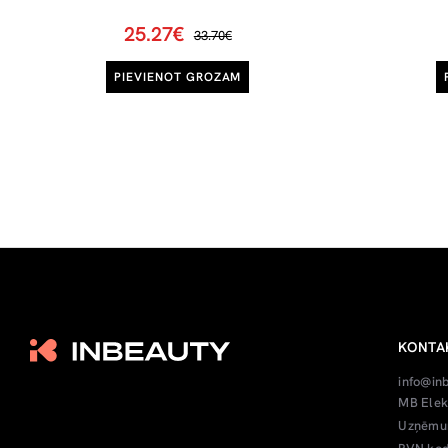
25.27€
33.70€
PIEVIENOT GROZAM
KONTA
info@in
MB Elek
Uzņēmum