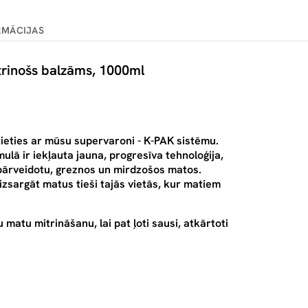
RMĀCIJAS
trinošs balzāms, 1000ml
ieties ar mūsu supervaroni - K-PAK sistēmu.
lā ir iekļauta jauna, progresīva tehnoloģija,
s pārveidotu, greznos un mirdzošos matos.
izsargāt matus tieši tajās vietās, kur matiem
 matu mitrināšanu, lai pat ļoti sausi, atkārtoti