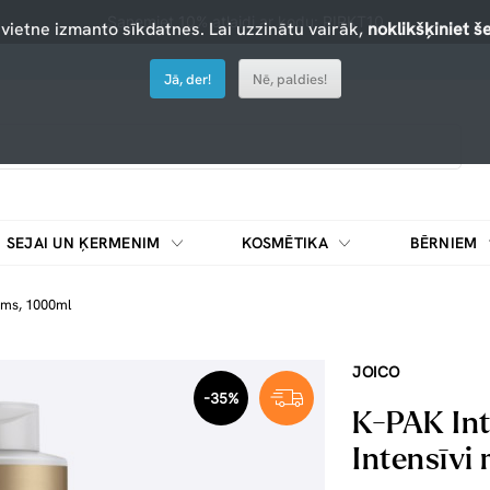
Saņemiet 10% atlaidi ar kodu: PIRKT10
 vietne izmanto sīkdatnes. Lai uzzinātu vairāk,
noklikšķiniet še
Jā, der!
Nē, paldies!
SEJAI UN ĶERMENIM
KOSMĒTIKA
BĒRNIEM
āms, 1000ml
JOICO
-35%
K-PAK Int
Intensīvi