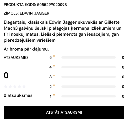
PRODUKTA KODS: 5055299020098
ZĪMOLS: EDWIN JAGGER
Elegantais, klasiskais Edwin Jagger skuveklis ar Gillette
Mach3 galviņu lieliski pielāgojas ķermeņa izliekumiem un
tīri noskuj matus. Lieliski piemērots gan iesācējiem, gan
pieredzējušiem vīriešiem.
Ar hroma pārklājumu.
ATSAUKSMES
5
0
4
0
0
3
0
2
0
0 atsauksmes
1
0
ATSTĀT ATSAUKSMI