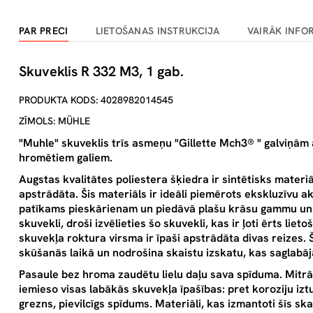
PAR PRECI
LIETOŠANAS INSTRUKCIJA
VAIRĀK INFO
Skuveklis R 332 M3, 1 gab.
PRODUKTA KODS: 4028982014545
ZĪMOLS: MÜHLE
"Muhle" skuveklis trīs asmeņu "Gillette Mch3
®
" galviņām 
hromētiem galiem.
Augstas kvalitātes poliestera šķiedra ir sintētisks materiāl
apstrādāta. Šis materiāls ir ideāli piemērots ekskluzīvu ak
patīkams pieskārienam un piedāvā plašu krāsu gammu un di
skuvekli, droši izvēlieties šo skuvekli, kas ir ļoti ērts liet
skuvekļa roktura virsma ir īpaši apstrādāta divas reizes. 
skūšanās laikā un nodrošina skaistu izskatu, kas saglabāja
Pasaule bez hroma zaudētu lielu daļu sava spīduma. Mitrā
iemieso visas labākās skuvekļa īpašības: pret koroziju iztu
grezns, pievilcīgs spīdums. Materiāli, kas izmantoti šīs sk