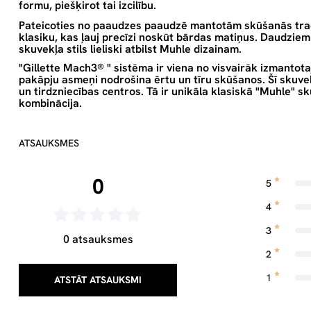
formu, piešķirot tai izcilību.
Pateicoties no paaudzes paaudzē mantotām skūšanās tradīc
klasiku, kas ļauj precīzi noskūt bārdas matiņus. Daudziem 
skuvekļa stils lieliski atbilst Muhle dizainam.
"Gillette Mach3
®
" sistēma ir viena no visvairāk izmantot
pakāpju asmeņi nodrošina ērtu un tīru skūšanos. Šī skuve
un tirdzniecības centros. Tā ir unikāla klasiskā "Muhle"
kombinācija.
ATSAUKSMES
0
5
4
3
0 atsauksmes
2
1
ATSTĀT ATSAUKSMI