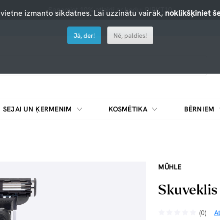
Saņemiet 10% atlaidi ar kodu: PIRKT10
 vietne izmanto sīkdatnes. Lai uzzinātu vairāk,
noklikšķiniet še
Jā, der!
Nē, paldies!
SEJAI UN ĶERMENIM
KOSMĒTIKA
BĒRNIEM
MÜHLE
Skuveklis 
(0)
A