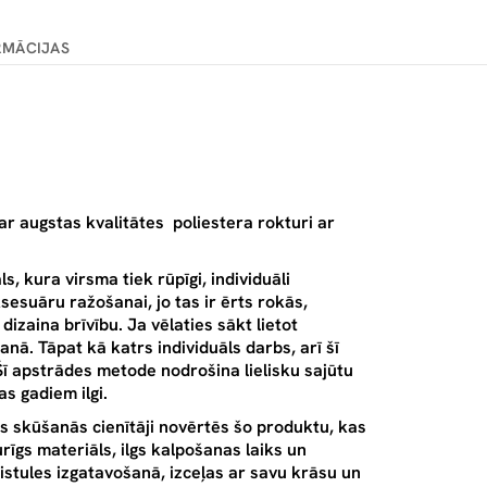
RMĀCIJAS
ar augstas kvalitātes
poliestera rokturi ar
s, kura virsma tiek rūpīgi, individuāli
sesuāru ražošanai, jo tas ir ērts rokās,
zaina brīvību. Ja vēlaties sākt lietot
ošanā. Tāpat kā katrs individuāls darbs, arī šī
Šī apstrādes metode nodrošina lielisku sajūtu
s gadiem ilgi.
s skūšanās cienītāji novērtēs šo produktu, kas
rīgs materiāls, ilgs kalpošanas laiks un
aistules izgatavošanā, izceļas ar savu krāsu un