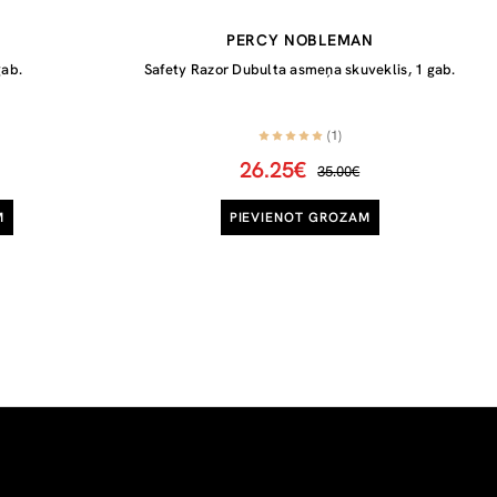
PERCY NOBLEMAN
gab.
Safety Razor Dubulta asmeņa skuveklis, 1 gab.
(1)
26.25€
35.00€
M
PIEVIENOT GROZAM