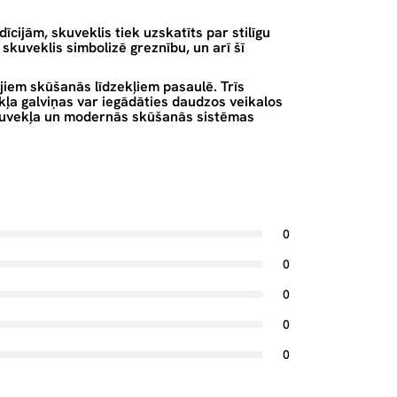
ijām, skuveklis tiek uzskatīts par stilīgu
skuveklis simbolizē greznību, un arī šī
ajiem skūšanās līdzekļiem pasaulē. Trīs
kļa galviņas var iegādāties daudzos veikalos
 skuvekļa un modernās skūšanās sistēmas
0
0
0
0
0