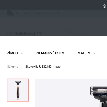
Šī
Bezmaksas piegāde no 39 EUR
ZĪMOLI
ZIEMASSVĒTKIEM
MATIEM
Sākums
Skuveklis R 332 M3, 1 gab.