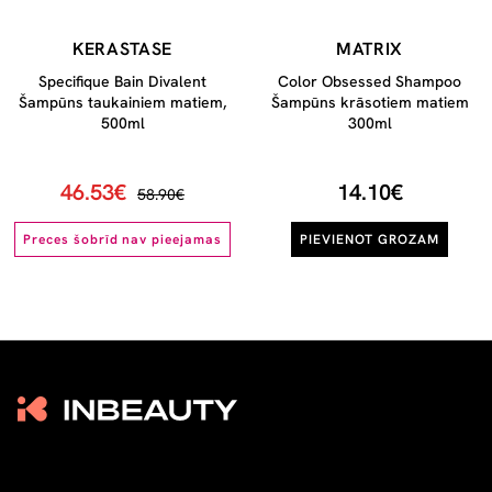
KERASTASE
MATRIX
Specifique Bain Divalent
Color Obsessed Shampoo
Šampūns taukainiem matiem,
Šampūns krāsotiem matiem
500ml
300ml
46.53€
14.10€
58.90€
Preces šobrīd nav pieejamas
PIEVIENOT GROZAM