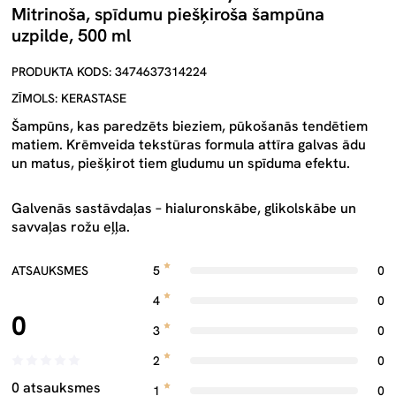
Mitrinoša, spīdumu piešķiroša šampūna
uzpilde, 500 ml
PRODUKTA KODS: 3474637314224
ZĪMOLS: KERASTASE
Šampūns, kas paredzēts bieziem, pūkošanās tendētiem
matiem. Krēmveida tekstūras formula attīra galvas ādu
un matus, piešķirot tiem gludumu un spīduma efektu.
Galvenās sastāvdaļas – hialuronskābe, glikolskābe un
savvaļas rožu eļļa.
ATSAUKSMES
5
0
4
0
0
3
0
2
0
0 atsauksmes
1
0