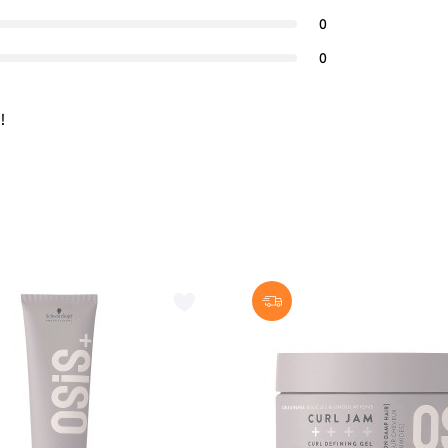
0
0
!