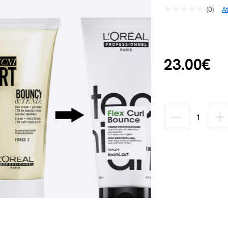
(0)
A
23.00€