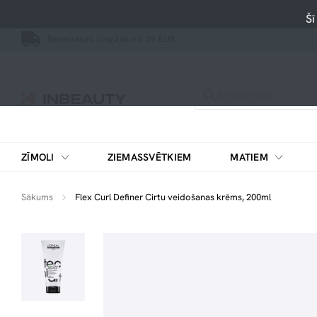
Šī
Bezmaksas piegāde no 39 EUR
ZĪMOLI
ZIEMASSVĒTKIEM
MATIEM
Sākums
Flex Curl Definer Cirtu veidošanas krēms, 200ml