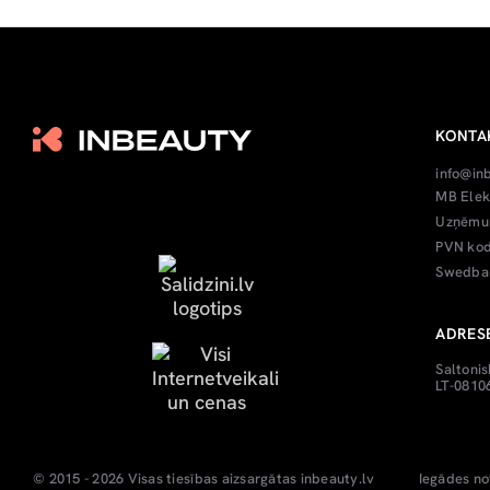
KONTA
info@in
MB Elek
Uzņēmum
PVN kod
Swedban
ADRES
Saltonis
LT-08106
© 2015 - 2026 Visas tiesības aizsargātas
inbeauty.lv
Iegādes no