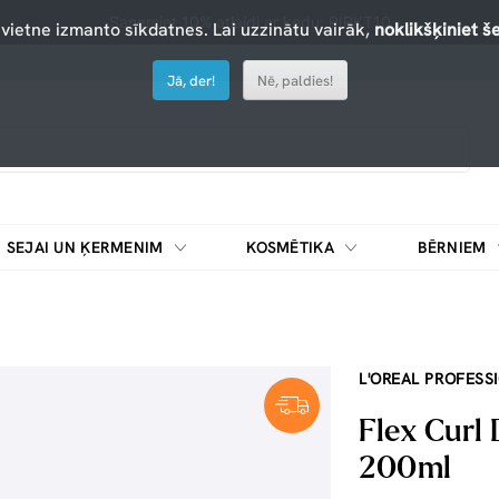
Saņemiet 10% atlaidi ar kodu: PIRKT10
 vietne izmanto sīkdatnes. Lai uzzinātu vairāk,
noklikšķiniet še
Jā, der!
Nē, paldies!
SEJAI UN ĶERMENIM
KOSMĒTIKA
BĒRNIEM
L'OREAL PROFESS
Flex Curl
200ml