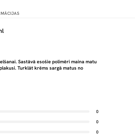
RMĀCIJAS
ml
elšanai. Sastāvā esošie polimēri maina matu
saplakusi. Turklāt krēms sargā matus no
0
0
0