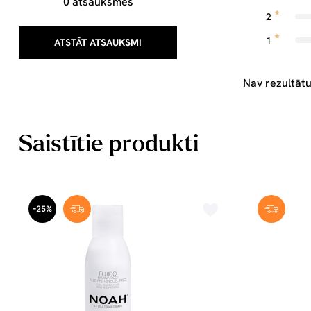
0 atsauksmes
2
1
ATSTĀT ATSAUKSMI
Nav rezultātu
Saistītie produkti
-25%