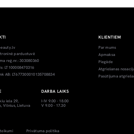
KTI
KLIENTIEM
beauty.lv
Par mums
troninė parduotuvė
Apmaksa
a reģ.nr.: 303080360
Piegāde
s: LT100008470316
Atgriešanas nosacīj
k AB: LT677300010135708834
Pasūtījuma atgrieš
E
DARBA LAIKS
kiu iela 29,
I-IV 9.00 - 18.00
, Vilnius, Lietuva
V 9.00 - 17.30
teikumi
Privātuma politika