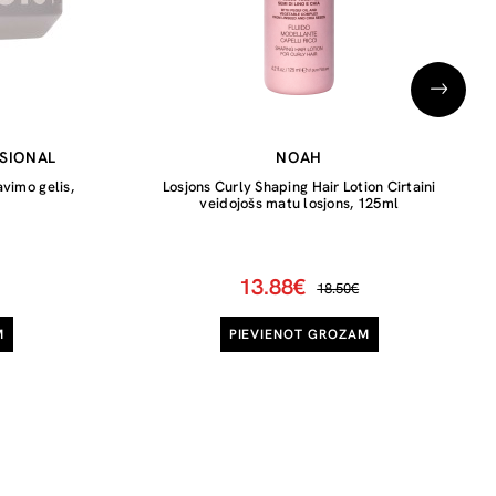
SIONAL
NOAH
vimo gelis,
Losjons Curly Shaping Hair Lotion Cirtaini
veidojošs matu losjons, 125ml
13.88€
18.50€
M
PIEVIENOT GROZAM