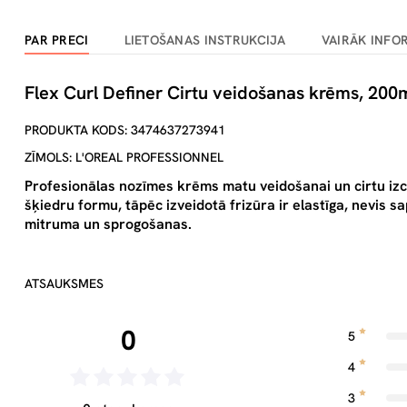
PAR PRECI
LIETOŠANAS INSTRUKCIJA
VAIRĀK INFO
Flex Curl Definer Cirtu veidošanas krēms, 200
PRODUKTA KODS: 3474637273941
ZĪMOLS: L'OREAL PROFESSIONNEL
Profesionālas nozīmes krēms matu veidošanai un cirtu izc
šķiedru formu, tāpēc izveidotā frizūra ir elastīga, nevis 
mitruma un sprogošanas.
ATSAUKSMES
0
5
4
3