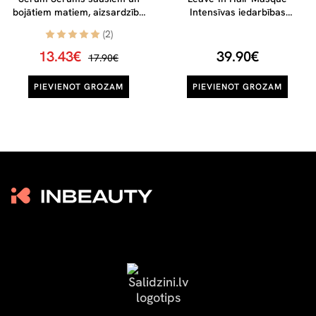
bojātiem matiem, aizsardzība
Intensīvas iedarbības
pret šķelšanos, 20 ml
atjaunojošs matu līdzeklis, 50
(2)
ml
13.43€
39.90€
17.90€
PIEVIENOT GROZAM
PIEVIENOT GROZAM