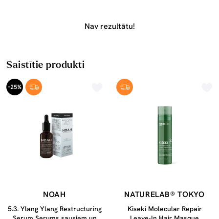
Nav rezultātu!
Saistītie produkti
-25%
NOAH
NATURELAB® TOKYO
5.3. Ylang Ylang Restructuring
Kiseki Molecular Repair
Serum Serums sausiem un
Leave-In Hair Masque