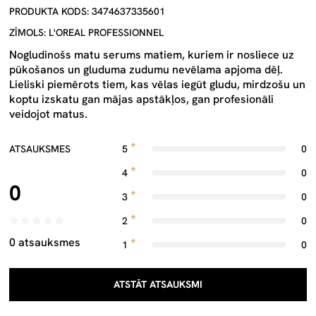
PRODUKTA KODS: 3474637335601
ZĪMOLS: L'OREAL PROFESSIONNEL
Nogludinošs matu serums matiem, kuriem ir nosliece uz
pūkošanos un gluduma zudumu nevēlama apjoma dēļ.
Lieliski piemērots tiem, kas vēlas iegūt gludu, mirdzošu un
koptu izskatu gan mājas apstākļos, gan profesionāli
veidojot matus.
ATSAUKSMES
5
0
4
0
0
3
0
2
0
0 atsauksmes
1
0
ATSTĀT ATSAUKSMI