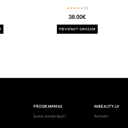
(1)
38.00€
M
PIEVIENOT GROZAM
PROGRAMMAS
INBEAUTY.LV
Īpašie piedāvājumi
Kontakti