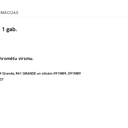
RMĀCIJAS
 1 gab.
 hromētu virsmu.
R89 Grande, R41 GRANDE un otiņām 091M89, 091M89
07