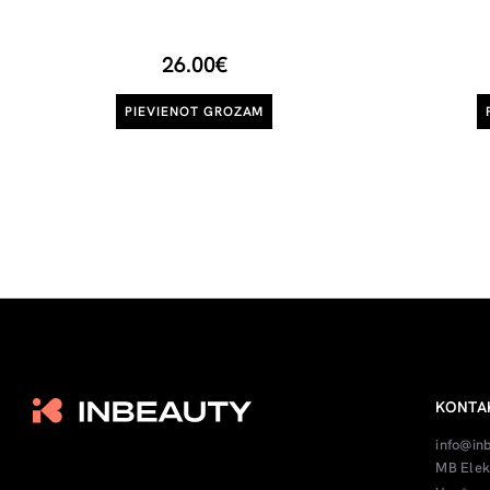
26.00€
PIEVIENOT GROZAM
KONTA
info@in
MB Elek