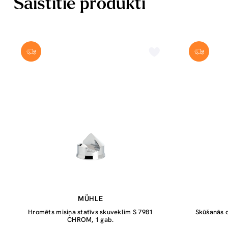
Saistītie produkti
MÜHLE
Hromēts misiņa statīvs skuveklim S 7981
Skūšanās o
CHROM, 1 gab.