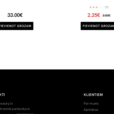
(1)
33.00€
2.25€
3.00€
PIEVIENOT GROZAM
PIEVIENOT GROZA
KTI
KLIENTIEM
beauty.lv
Par mums
troninė parduotuvė
Apmaksa