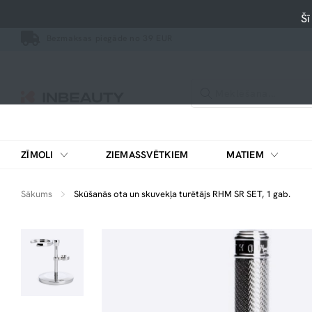
Šī
Bezmaksas piegāde no 39 EUR
ZĪMOLI
ZIEMASSVĒTKIEM
MATIEM
Sākums
Skūšanās ota un skuvekļa turētājs RHM SR SET, 1 gab.