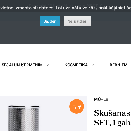
Saņemiet 10% atlaidi ar kodu: PIRKT10
 vietne izmanto sīkdatnes. Lai uzzinātu vairāk,
noklikšķiniet še
Jā, der!
Nē, paldies!
SEJAI UN ĶERMENIM
KOSMĒTIKA
BĒRNIEM
MÜHLE
Skūšanās 
SET, 1 gab