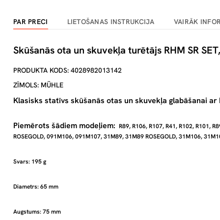
PAR PRECI
LIETOŠANAS INSTRUKCIJA
VAIRĀK INFO
Skūšanās ota un skuvekļa turētājs RHM SR SET,
PRODUKTA KODS: 4028982013142
ZĪMOLS: MÜHLE
Klasisks statīvs skūšanās otas un skuvekļa glabāšanai ar
Piemērots šādiem modeļiem:
R89, R106, R107, R41, R102, R101, 
ROSEGOLD, 091M106, 091M107, 31M89, 31M89 ROSEGOLD, 31M106, 31M1
Svars: 195 g
Diametrs: 65 mm
Augstums: 75 mm