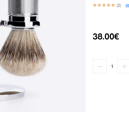
(2)
A
38.00€