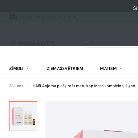
Šī
Bezmaksas piegāde no 39 EUR
ZĪMOLI
ZIEMASSVĒTKIEM
MATIEM
Sākums
HAIR Apjomu piešķirošs matu kopšanas komplekts, 1 gab.