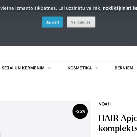
Saņemiet 10% atlaidi ar kodu: PIRKT10
 vietne izmanto sīkdatnes. Lai uzzinātu vairāk,
noklikšķiniet še
Jā, der!
Nē, paldies!
SEJAI UN ĶERMENIM
KOSMĒTIKA
BĒRNIEM
NOAH
-25%
HAIR Apjo
komplekts,