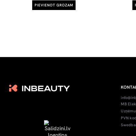
PIEVIENOT GROZAM
KONTA
info@in
MB Elek
Uzņēmum
PVN kod
Swedban