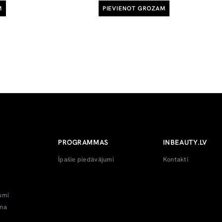
M
PIEVIENOT GROZAM
PROGRAMMAS
INBEAUTY.LV
Īpašie piedāvājumi
Kontakti
umi
ana