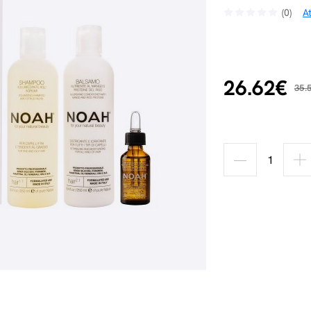
(0)
A
26.62€
35.