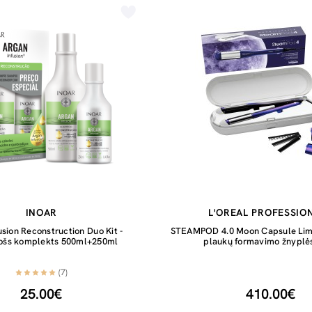
INOAR
L'OREAL PROFESSIO
usion Reconstruction Duo Kit -
STEAMPOD 4.0 Moon Capsule Limi
jošs komplekts 500ml+250ml
plaukų formavimo žnyplės
(7)
25.00€
410.00€