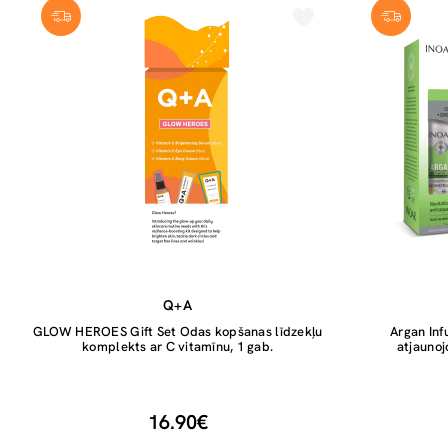
Q+A
GLOW HEROES Gift Set Odas kopšanas līdzekļu
Argan Inf
komplekts ar C vitamīnu, 1 gab.
atjauno
16.90€