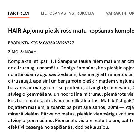
PAR PRECI
LIETOŠANAS INSTRUKCIJA
VAIRĀK INFO
HAIR Apjomu piešķirošs matu kopšanas komplek
PRODUKTA KODS: 0635028998727
ZĪMOLS: NOAH
Komplektā ietilpst: 1.1 Šampūns taukainiem matiem ar ci
ar citrusaugļu aromātu. Dabīgs šampūns, kas piešķir apj
no attīrošām augu sastāvdaļām, kas maigi attīra matus un 
citrusaugļi, apelsīni un bergamote piešķir matiem vieglum
balzams ar mango un rīsu proteīnu, atvieglo ķemmēšanu, 
atvieglo ķemmēšanu un nodrošina mitrumu, piemērots visi
kas baro matus, atdzīvina un mīkstina tos. Mati kļūst gai
bojātiem matiem, aizsardzība pret šķelšanos, 20ml — Atj
minerālvielām. Pārveido matus, piešķir vienmērīgu kritumu.
atvieglo ķemmēšanu. Piemērots visiem matu tipiem, pat tra
efektīvi pasargā no sapīšanās, dod paklausību.