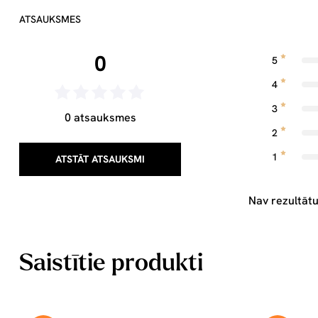
ATSAUKSMES
0
5
4
3
0 atsauksmes
2
1
ATSTĀT ATSAUKSMI
Nav rezultātu
Saistītie produkti