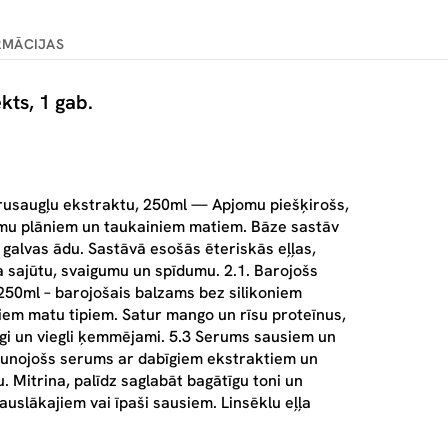
RMĀCIJAS
ts, 1 gab.
trusaugļu ekstraktu, 250ml — Apjomu piešķirošs,
omu plāniem un taukainiem matiem. Bāze sastāv
galvas ādu. Sastāvā esošās ēteriskās eļļas,
a sajūtu, svaigumu un spīdumu. 2.1. Barojošs
250ml – barojošais balzams bez silikoniem
em matu tipiem. Satur mango un rīsu proteīnus,
sīgi un viegli ķemmējami. 5.3 Serums sausiem un
aunojošs serums ar dabīgiem ekstraktiem un
 Mitrina, palīdz saglabāt bagātīgu toni un
uslākajiem vai īpaši sausiem. Linsēklu eļļa