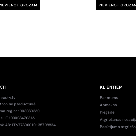
PIEVIENOT GROZAM
PIEVIENOT GROZA
KTI
KLIENTIEM
beauty.lv
Par mums
troninė parduotuvė
Apmaksa
a reģ.nr.: 303080360
Piegāde
s: LT100008470316
Atgriešanas nosacīj
k AB: LT677300010135708834
Pasūtījuma atgrieš