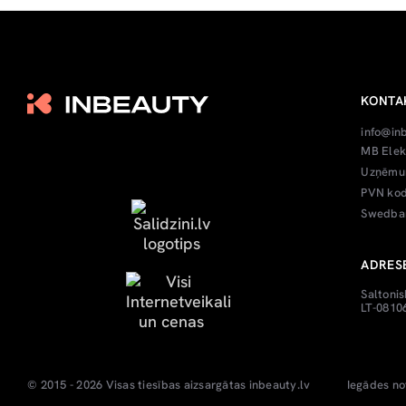
KONTA
info@in
MB Elek
Uzņēmum
PVN kod
Swedban
ADRES
Saltonis
LT-08106
© 2015 - 2026 Visas tiesības aizsargātas
inbeauty.lv
Iegādes no