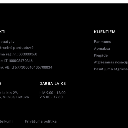
KTI
KLIENTIEM
beauty.lv
Par mums
troninė parduotuvė
Apmaksa
a reģ.nr.: 303080360
Piegāde
s: LT100008470316
Atgriešanas nosacīj
k AB: LT677300010135708834
Pasūtījuma atgrieš
E
DARBA LAIKS
kiu iela 29,
I-IV 9.00 - 18.00
, Vilnius, Lietuva
V 9.00 - 17.30
teikumi
Privātuma politika