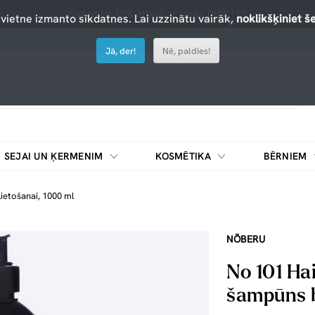
Saņemiet 10% atlaidi ar kodu: PIRKT10
 vietne izmanto sīkdatnes. Lai uzzinātu vairāk,
noklikšķiniet še
Jā, der!
Nē, paldies!
SEJAI UN ĶERMENIM
KOSMĒTIKA
BĒRNIEM
ietošanai, 1000 ml
NÕBERU
No 101 Ha
šampūns b