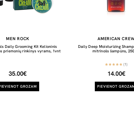
MEN ROCK
AMERICAN CRE
ls Daily Grooming Kit Kelioninis
Daily Deep Moisturizing Shampo
os priemonių rinkinys vyrams, 1vnt
mitrinošs šampūns, 25
(1)
35.00€
14.00€
PIEVIENOT GROZAM
PIEVIENOT GROZA