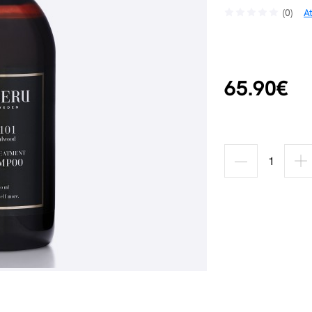
(0)
A
65.90€