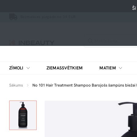
Šī
Bezmaksas piegāde no 39 EUR
ZĪMOLI
ZIEMASSVĒTKIEM
MATIEM
Sākums
No 101 Hair Treatment Shampoo Barojošs šampūns biežai l