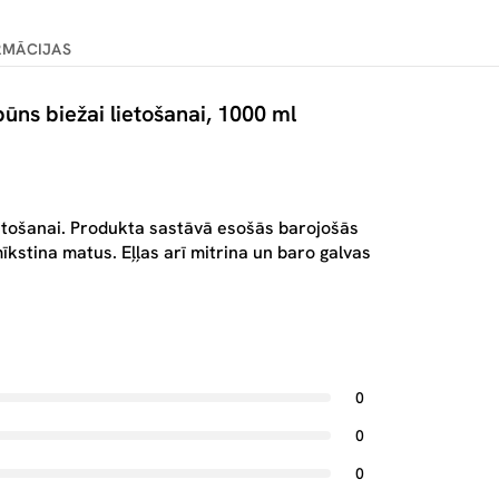
RMĀCIJAS
ns biežai lietošanai, 1000 ml
ietošanai. Produkta sastāvā esošās barojošās
mīkstina matus. Eļļas arī mitrina un baro galvas
0
0
0