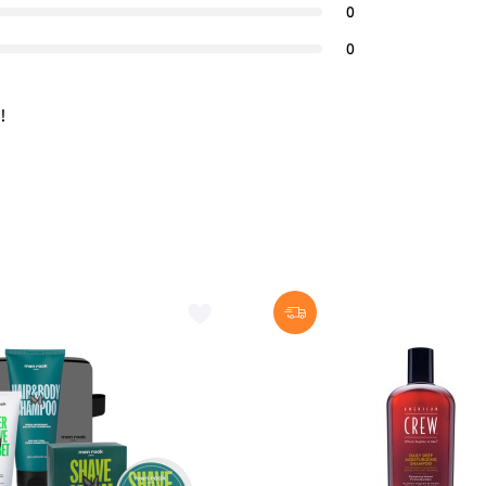
0
0
!