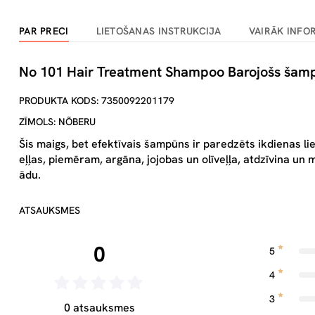
PAR PRECI
LIETOŠANAS INSTRUKCIJA
VAIRĀK INFO
No 101 Hair Treatment Shampoo Barojošs šampū
PRODUKTA KODS: 7350092201179
ZĪMOLS: NÕBERU
Šis maigs, bet efektīvais šampūns ir paredzēts ikdienas l
eļļas, piemēram, argāna, jojobas un olīveļļa, atdzīvina un 
ādu.
ATSAUKSMES
0
5
4
3
0 atsauksmes