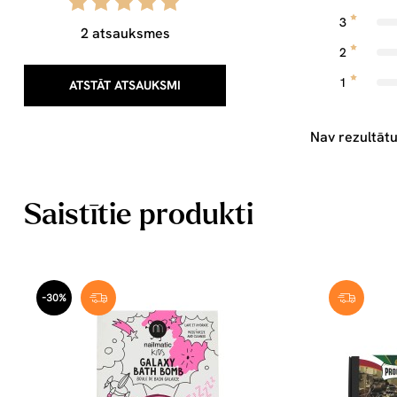
3
2 atsauksmes
2
1
ATSTĀT ATSAUKSMI
Nav rezultātu
Saistītie produkti
-30%