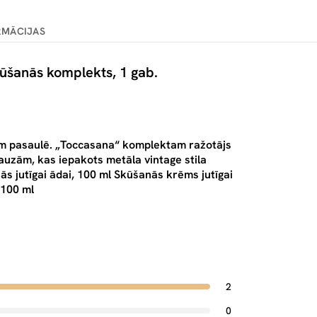
RMĀCIJAS
kūšanās komplekts, 1 gab.
iem pasaulē. „Toccasana“ komplektam ražotājs
n auzām, kas iepakots metāla vintage stila
ās jutīgai ādai, 100 ml Skūšanās krēms jutīgai
 100 ml
2
0