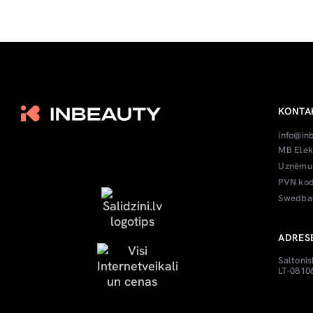
KONTA
info@in
MB Elek
Uzņēmum
PVN kod
Swedban
ADRES
Saltonis
LT-08106