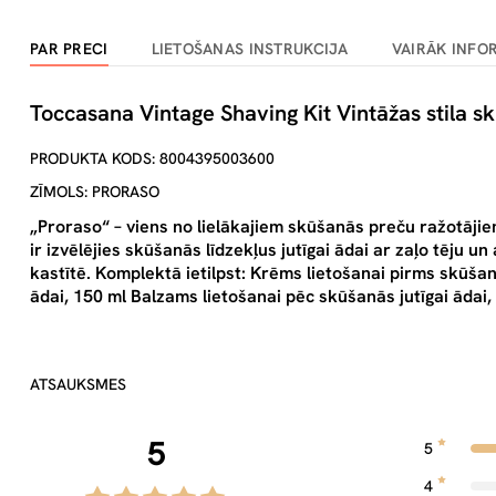
PAR PRECI
LIETOŠANAS INSTRUKCIJA
VAIRĀK INFO
Toccasana Vintage Shaving Kit Vintāžas stila s
PRODUKTA KODS: 8004395003600
ZĪMOLS: PRORASO
„Proraso“ – viens no lielākajiem skūšanās preču ražotāj
ir izvēlējies skūšanās līdzekļus jutīgai ādai ar zaļo tēju u
kastītē. Komplektā ietilpst: Krēms lietošanai pirms skūšan
ādai, 150 ml Balzams lietošanai pēc skūšanās jutīgai ādai,
ATSAUKSMES
5
5
4