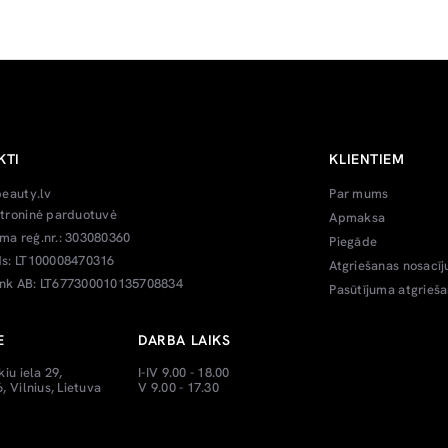
KTI
KLIENTIEM
beauty.lv
Par mums
troninė parduotuvė
Apmaksa
a reģ.nr.: 303080360
Piegāde
s: LT100008470316
Atgriešanas nosacīj
k AB: LT677300010135708834
Pasūtījuma atgrieš
E
DARBA LAIKS
kiu iela 29,
I-IV 9.00 - 18.00
, Vilnius, Lietuva
V 9.00 - 17.30