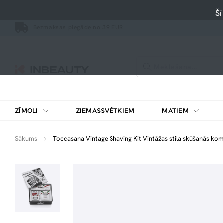
Šī
Bezmaksas piegāde no 39 EUR
ZĪMOLI
ZIEMASSVĒTKIEM
MATIEM
Sākums
Toccasana Vintage Shaving Kit Vintāžas stila skūšanās kom