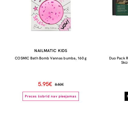
NAILMATIC KIDS
COSMIC Bath Bomb Vannas bumba, 160 g
Duo Pack R
Skū
5.95€
8.50€
Preces šobrīd nav pieejamas