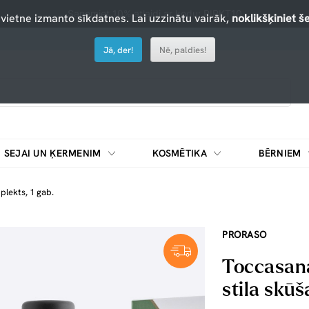
Saņemiet 10% atlaidi ar kodu: PIRKT10
 vietne izmanto sīkdatnes. Lai uzzinātu vairāk,
noklikšķiniet še
Jā, der!
Nē, paldies!
SEJAI UN ĶERMENIM
KOSMĒTIKA
BĒRNIEM
plekts, 1 gab.
PRORASO
Toccasana
stila skūš