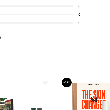
0
0
0
!
-25%