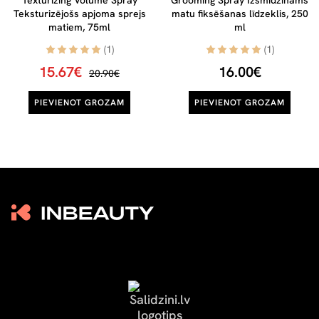
Texturizing Volume Spray
Grooming Spray Izsmidzināms
Teksturizējošs apjoma sprejs
matu fiksēšanas līdzeklis, 250
matiem, 75ml
ml
(1)
(1)
15.67€
16.00€
20.90€
PIEVIENOT GROZAM
PIEVIENOT GROZAM