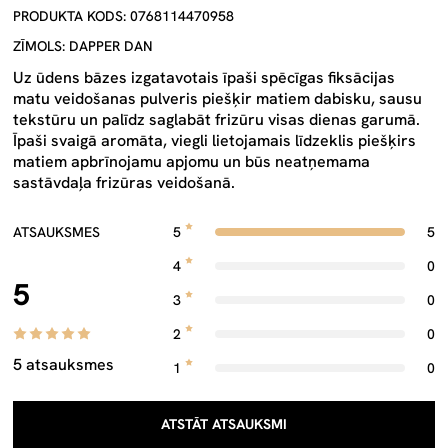
PRODUKTA KODS: 0768114470958
ZĪMOLS: DAPPER DAN
Uz ūdens bāzes izgatavotais īpaši spēcīgas fiksācijas
matu veidošanas pulveris piešķir matiem dabisku, sausu
tekstūru un palīdz saglabāt frizūru visas dienas garumā.
Īpaši svaigā aromāta, viegli lietojamais līdzeklis piešķirs
matiem apbrīnojamu apjomu un būs neatņemama
sastāvdaļa frizūras veidošanā.
ATSAUKSMES
5
5
4
0
5
3
0
2
0
5 atsauksmes
1
0
ATSTĀT ATSAUKSMI