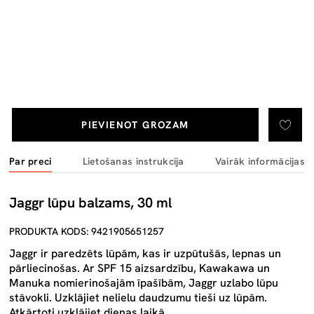
PIEVIENOT GROZAM
Par preci
Lietošanas instrukcija
Vairāk informācijas
Jaggr lūpu balzams, 30 ml
PRODUKTA KODS: 9421905651257
Jaggr ir paredzēts lūpām, kas ir uzpūtušās, lepnas un
pārliecinošas. Ar SPF 15 aizsardzību, Kawakawa un
Manuka nomierinošajām īpašībām, Jaggr uzlabo lūpu
stāvokli. Uzklājiet nelielu daudzumu tieši uz lūpām.
Atkārtoti uzklājiet dienas laikā.