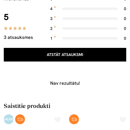
4
0
5
3
0
2
0
3 atsauksmes
1
0
ATSTĀT ATSAUKSMI
Nav rezultātu!
Saistītie produkti
JAUNS