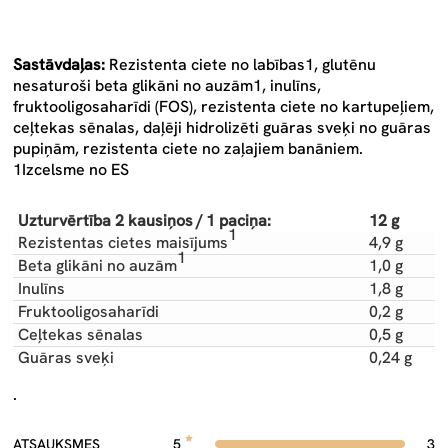
Sastāvdaļas:
Rezistenta ciete no labības1, glutēnu
nesaturoši beta glikāni no auzām1, inulīns,
fruktooligosaharīdi (FOS), rezistenta ciete no kartupeļiem,
ceļtekas sēnalas, daļēji hidrolizēti guāras sveķi no guāras
pupiņām, rezistenta ciete no zaļajiem banāniem.
1Izcelsme no ES
Uzturvērtība 2 kausiņos / 1 paciņa:
12 g
1
Rezistentas cietes maisījums
4,9 g
1
Beta glikāni no auzām
1,0 g
Inulīns
1,8 g
Fruktooligosaharīdi
0,2 g
Ceļtekas sēnalas
0,5 g
Guāras sveķi
0,24 g
.
ATSAUKSMES
5
3