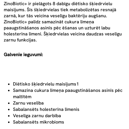
ZinoBiotic+ ir pielāgots 8 dabīgu diētisko šķiedrvielu
maisījums. Šīs šķiedrvielas tiek metabolizētas resnajā
zarnā, kur tās veicina veselīgu baktēriju augšanu.
ZinoBiotic+ palīdz samazināt cukura līmeņa
paaugstināšanos asinīs pēc ēšanas un uzturēt labu
holesterīna līmeni. Šķiedrvielas veicina daudzas veselīgu
zarnu funkcijas.
Galvenie ieguvumi:
Diētisko šķiedrvielu maisījums1
Samazina cukura līmeņa paaugstināšanos asinīs pēc
maltītēm
Zarnu veselība
Sabalansēts holesterīna līmenis
Veselīga zarnu darbība
Sabalansēts mikrobioms