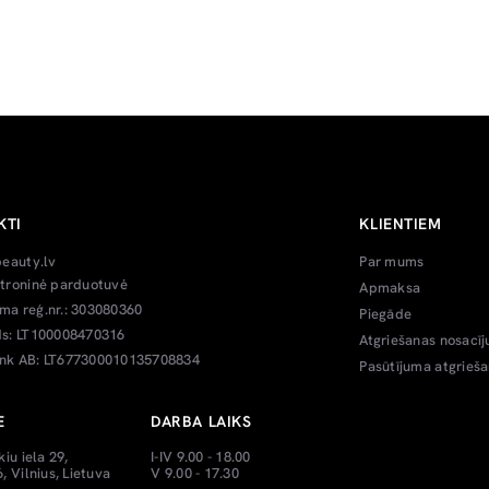
KTI
KLIENTIEM
beauty.lv
Par mums
troninė parduotuvė
Apmaksa
a reģ.nr.: 303080360
Piegāde
s: LT100008470316
Atgriešanas nosacīj
k AB: LT677300010135708834
Pasūtījuma atgrieš
E
DARBA LAIKS
kiu iela 29,
I-IV 9.00 - 18.00
, Vilnius, Lietuva
V 9.00 - 17.30