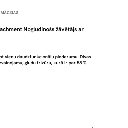
RMĀCIJAS
chment Nogludinošs žāvētājs ar
jot vienu daudzfunkcionālu piederumu. Divas
vainojamu, gludu frizūru, kurā ir par 58 %