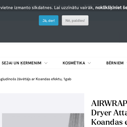
Saņemiet 10% atlaidi ar kodu: PIRKT10
 vietne izmanto sīkdatnes. Lai uzzinātu vairāk,
noklikšķiniet še
Jā, der!
Nē, paldies!
SEJAI UN ĶERMENIM
KOSMĒTIKA
BĒRNIEM
udinošs žāvētājs ar Koandas efektu, 1gab
AIRWRAP 
Dryer Att
Koandas e