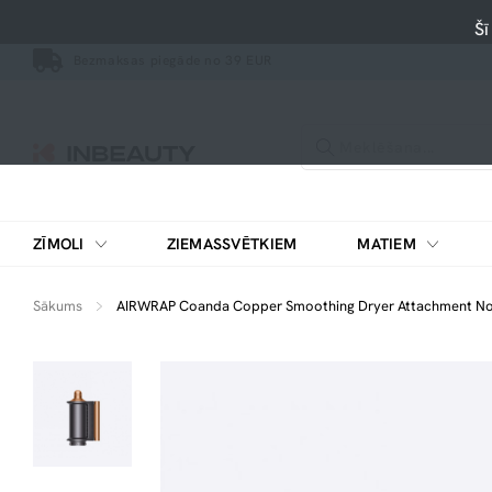
Šī
Bezmaksas piegāde no 39 EUR
ZĪMOLI
ZIEMASSVĒTKIEM
MATIEM
Sākums
AIRWRAP Coanda Copper Smoothing Dryer Attachment Nogl