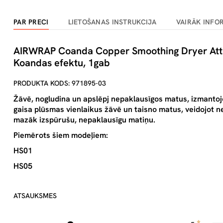
PAR PRECI
LIETOŠANAS INSTRUKCIJA
VAIRĀK INFO
AIRWRAP Coanda Copper Smoothing Dryer Atta
Koandas efektu, 1gab
PRODUKTA KODS: 971895-03
Žāvē, nogludina un apslēpj nepaklausīgos matus, izmanto
gaisa plūsmas vienlaikus žāvē un taisno matus, veidojot ne
mazāk izspūrušu, nepaklausīgu matiņu.
Piemērots šiem modeļiem:
HS01
HS05
ATSAUKSMES