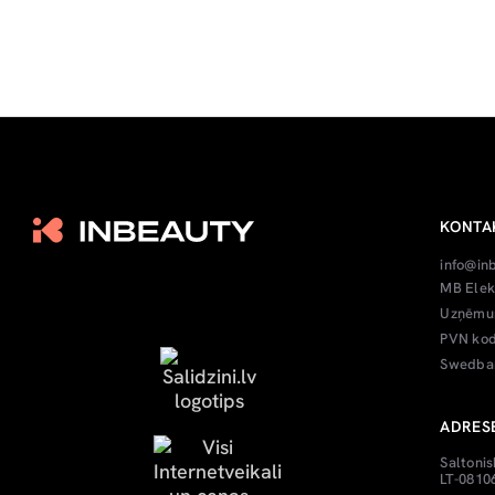
KONTA
info@in
MB Elek
Uzņēmum
PVN kod
Swedban
ADRES
Saltonis
LT-08106