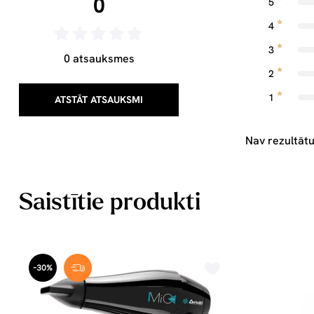
0
5
4
3
0 atsauksmes
2
1
ATSTĀT ATSAUKSMI
Nav rezultātu
Saistītie produkti
-30%