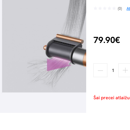
(0)
A
79.90€
Šai precei atlaiž