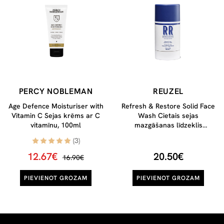
PERCY NOBLEMAN
REUZEL
Age Defence Moisturiser with
Refresh & Restore Solid Face
Vitamin C Sejas krēms ar C
Wash Cietais sejas
vitamīnu, 100ml
mazgāšanas līdzeklis
vīriešiem, 50 g
(3)
12.67€
20.50€
16.90€
PIEVIENOT GROZAM
PIEVIENOT GROZAM