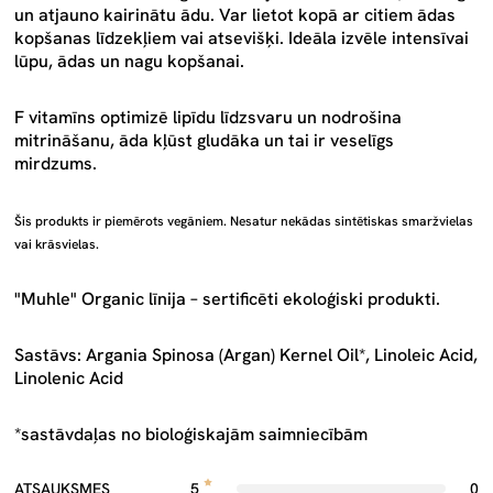
un atjauno kairinātu ādu. Var lietot kopā ar citiem ādas
kopšanas līdzekļiem vai atsevišķi. Ideāla izvēle intensīvai
lūpu, ādas un nagu kopšanai.
F vitamīns optimizē lipīdu līdzsvaru un nodrošina
mitrināšanu, āda kļūst gludāka un tai ir veselīgs
mirdzums.
Šis produkts ir piemērots vegāniem. Nesatur nekādas sintētiskas smaržvielas
vai krāsvielas.
"Muhle" Organic līnija – sertificēti ekoloģiski produkti.
Sastāvs: Argania Spinosa (Argan) Kernel Oil*, Linoleic Acid,
Linolenic Acid
*sastāvdaļas no bioloģiskajām saimniecībām
ATSAUKSMES
5
0