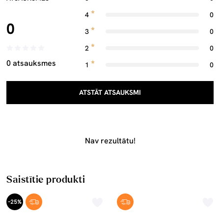
4
0
0
3
0
2
0
0 atsauksmes
1
0
ATSTĀT ATSAUKSMI
Nav rezultātu!
Saistītie produkti
-25%