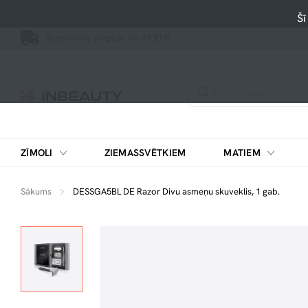
Šī
Bezmaksas piegāde no 39 EUR
ZĪMOLI
ZIEMASSVĒTKIEM
MATIEM
Sākums
DESSGA5BL DE Razor Divu asmeņu skuveklis, 1 gab.