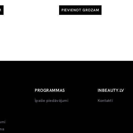
M
PIEVIENOT GROZAM
PROGRAMMAS
INBEAUTY.LV
Īpašie piedāvājumi
Kontakti
umi
ana