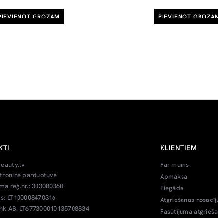
PIEVIENOT GROZAM
PIEVIENOT GROZA
KTI
KLIENTIEM
beauty.lv
Par mums
troninė parduotuvė
Apmaksa
a reģ.nr.: 303080360
Piegāde
s: LT100008470316
Atgriešanas nosacīj
k AB: LT677300010135708834
Pasūtījuma atgrieš