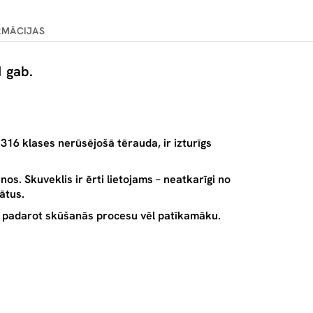
RMĀCIJAS
 gab.
316 klases nerūsējošā tērauda, ir izturīgs
os. Skuveklis ir ērti lietojams – neatkarīgi no
tātus.
i, padarot skūšanās procesu vēl patīkamāku.