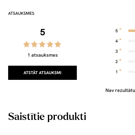
ATSAUKSMES
5
5
4
3
1 atsauksmes
2
1
ATSTĀT ATSAUKSMI
Nav rezultātu
Saistītie produkti