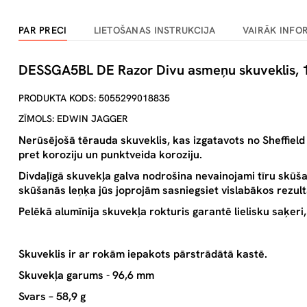
PAR PRECI
LIETOŠANAS INSTRUKCIJA
VAIRĀK INFO
DESSGA5BL DE Razor Divu asmeņu skuveklis, 1
PRODUKTA KODS: 5055299018835
ZĪMOLS: EDWIN JAGGER
Nerūsējošā tērauda skuveklis, kas izgatavots no Sheffield 
pret koroziju un punktveida koroziju.
Divdaļīgā skuvekļa galva nodrošina nevainojami tīru skūšan
skūšanās leņķa jūs joprojām sasniegsiet vislabākos rezul
Pelēkā alumīnija skuvekļa rokturis garantē lielisku saķer
Skuveklis ir ar rokām iepakots pārstrādātā kastē.
Skuvekļa garums - 96,6 mm
Svars – 58,9 g