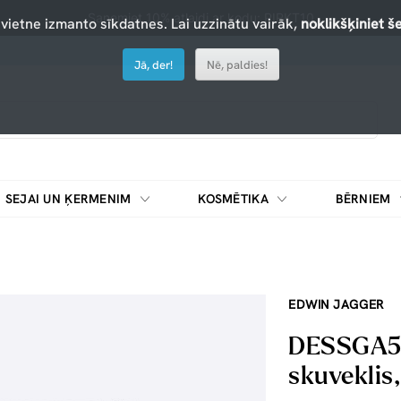
Saņemiet 10% atlaidi ar kodu: PIRKT10
 vietne izmanto sīkdatnes. Lai uzzinātu vairāk,
noklikšķiniet še
Jā, der!
Nē, paldies!
SEJAI UN ĶERMENIM
KOSMĒTIKA
BĒRNIEM
EDWIN JAGGER
DESSGA5B
skuveklis,