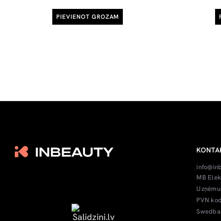
PIEVIENOT GROZAM
KONTA
info@in
MB Elek
Uzņēmum
PVN kod
Swedban