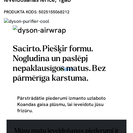
PRODUKTA KODS: 5025155068212
Sacirto. Piešķir formu.
Nogludina un paslēpj
nepaklausīgos matus. Bez
pārmērīga karstuma.
Pārstrādātie piederumi izmanto uzlaboto
Koandas gaisa plūsmu, lai ieveidotu jūsu
frizūru.
Mūsu matu ieveidošanas piederumi ir