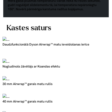
Mēra gaisa plūsmas temperatūru vairāk nekā 40 reizes sekundē,
gudri regulējot sildelementu tā, lai temperatūra nepārsniegtu
150°. Novērš pārmērīga karstuma radītus bojājumus.
Kastes saturs
Daudzfunkcionālā Dyson Airwrap™ matu ieveidošanas ierīce
Nogludinošs žāvētājs ar Koandas efektu
30 mm Airwrap™ garais matu rullis
40 mm Airwrap™ garais matu rullis