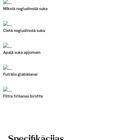
Mīkstā nogludinošā suka
Cietā nogludinošā suka
Apaļā suka apjomam
Futrālis glabāšanai
Filtra tīrīšanas birstīte
Specifikācijas