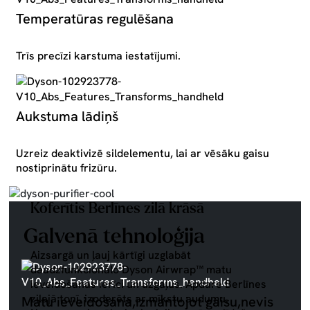
Temperatūras regulēšana
Trīs precīzi karstuma iestatījumi.
Aukstuma lādiņš
Uzreiz deaktivizē sildelementu, lai ar vēsāku gaisu
nostiprinātu frizūru.
Koferītis Berlīnes zilā krāsā
Galvenā tehnoloģija
Aizsargā un ļauj kārtīgi uzglabāt
daudzfunkcionālo Dyson Airwrap™ matu
ieveidošanas ierīci un uzgaļus. Apdare Berlīnes
zilajā tonī, izoderēts ar mīkstu audumu.
Matu ieveidošana,izmantojot gaisu,nevis