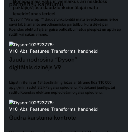
Noņemamais vāks ir vienlaikus arī neslīdošs
pārmērīgu karstumu
paklājiņš jūsu daudzfunkcionālajai matu
ieveidošanas ierīcei.
“Dyson” “Airwrap™” daudzfunkcionālā matu ieveidošanas ierīce
savā labā izmanto aerodinamisko parādību, kuru dēvē par
Koandas efektu.Tajā ar gaisa palīdzību matus piespiež un aptin ap
rullīti vai sukas virsmu.
Jaudu nodrošina “Dyson”
digitālais dzinējs V9
Lāpstiņritenis ar 13 lāpstiņām griežas ar ātrumu līdz 110 000
apgr./min, radot 3,2 kPa gaisa spiedienu. Pietiekami jaudīgs, lai
radītu Koandas efektam nepieciešamo gaisa spiedienu.
Gudra karstuma kontrole