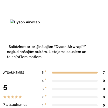
1
Salīdzinot ar oriģinālajām “Dyson Airwrap™”
nogludinošajām sukām. Lietojams sausiem un
taisn[ot]iem matiem.
ATSAUKSMES
5
7
4
0
5
3
0
2
0
7 atsauksmes
1
0