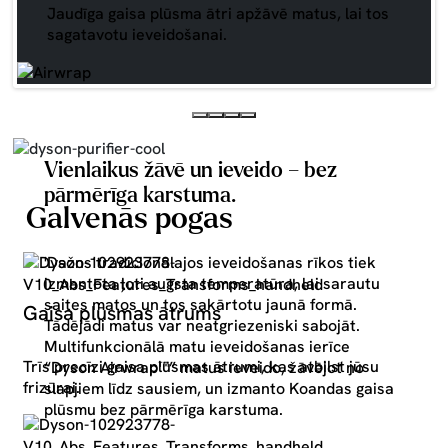
Jaudīga gaisa plūsma ātri apžāvē matus, lai tos
sagatavotu ieveidošanai.
Vienlaikus žāvē un ieveido – bez
pārmērīga karstuma.
Galvenās pogas
'Dažos tradicionālajos ieveidošanas rīkos tiek
izmantota ļoti augsta temperatūra, lai sarautu
saites matos un tos sakārtotu jaunā formā.
Gaisa plūsmas ātrums
Tādējādi matus var neatgriezeniski sabojāt.
Multifunkcionālā matu ieveidošanas ierīce
Trīs precīzi gaisa plūsmas ātrumi, kas atbilst jūsu
“Dyson Airwrap™” matus ieveido, žāvējot no
frizūrai.
slapjiem līdz sausiem, un izmanto Koandas gaisa
plūsmu bez pārmērīga karstuma.