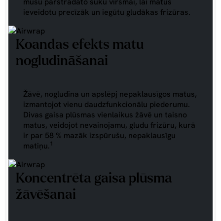
mūsu pārstrādāto suku virsmai, lai matus
ieveidotu precīzāk un iegūtu gludākas frizūras.
Koandas efekts matu
nogludināšanai
Žāvē, nogludina un apslēpj nepaklausīgos matus,
izmantojot vienu daudzfunkcionālu piederumu.
Divas gaisa plūsmas vienlaikus žāvē un taisno
matus, veidojot nevainojamu, gludu frizūru, kurā
ir par 58 % mazāk izspūrušu, nepaklausīgu
1
matiņu.
Koncentrēta gaisa plūsma
žāvēšanai