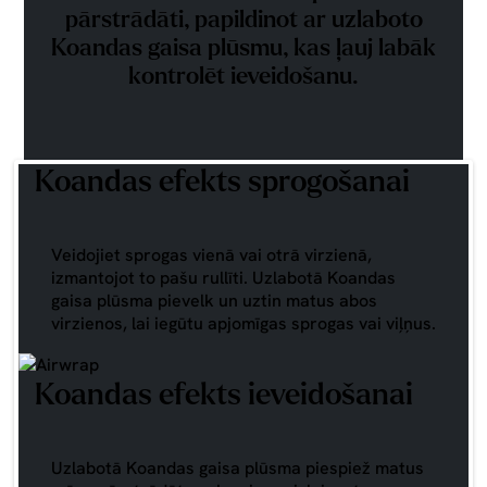
pārstrādāti, papildinot ar uzlaboto
Koandas gaisa plūsmu, kas ļauj labāk
kontrolēt ieveidošanu.
Koandas efekts sprogošanai
Veidojiet sprogas vienā vai otrā virzienā,
izmantojot to pašu rullīti. Uzlabotā Koandas
gaisa plūsma pievelk un uztin matus abos
virzienos, lai iegūtu apjomīgas sprogas vai viļņus.
Koandas efekts ieveidošanai
Uzlabotā Koandas gaisa plūsma piespiež matus