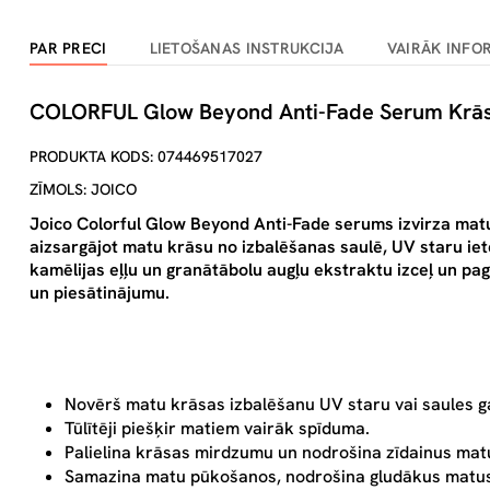
PAR PRECI
LIETOŠANAS INSTRUKCIJA
VAIRĀK INFO
COLORFUL Glow Beyond Anti-Fade Serum Krāsu
PRODUKTA KODS: 074469517027
ZĪMOLS: JOICO
Joico Colorful Glow Beyond Anti-Fade serums izvirza mat
aizsargājot matu krāsu no izbalēšanas saulē, UV staru ie
kamēlijas eļļu un granātābolu augļu ekstraktu izceļ un pag
un piesātinājumu.
Novērš matu krāsas izbalēšanu UV staru vai saules 
Tūlītēji piešķir matiem vairāk spīduma.
Palielina krāsas mirdzumu un nodrošina zīdainus mat
Samazina matu pūkošanos, nodrošina gludākus matus j