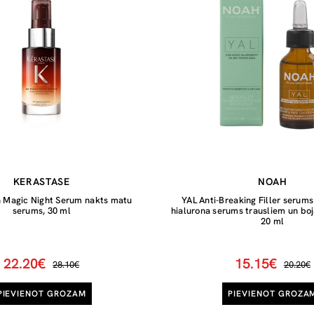
KERASTASE
NOAH
h Magic Night Serum nakts matu
YAL Anti-Breaking Filler serums
serums, 30 ml
hialurona serums trausliem un bo
20 ml
22.20€
15.15€
28.10€
20.20€
PIEVIENOT GROZAM
PIEVIENOT GROZA