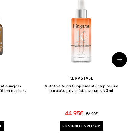
KERASTASE
 Atjaunojošs
Nutritive Nutri-Supplement Scalp Serum
jātiem matiem,
barojošs galvas ādas serums, 90 ml
44.95€
56.90€
M
PIEVIENOT GROZAM