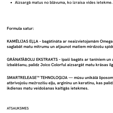
Aizsargā matus no blāvuma, ko izraisa vides ietekme.
Formula satur:
KAMĒLIJAS EĻĻA – bagātināta ar neaizvietojamām Omega 
saglabāt matu mitrumu un atjaunot matiem mirdzošu spī
GRĀNATĀBOLU EKSTRAKTS – īpaši bagāts ar tanīniem un an
izbalēšanu, palīdz Joico Colorful aizsargāt matu krāsas il
SMARTRELEASE™ TEHNOLOĢIJA — mūsu unikālā liposomu p
atbrīvojošu mežrozīšu eļļu, arginīnu un keratīnu, kas palī
ikdienas matu veidošanas kaitīgās ietekmes.
ATSAUKSMES