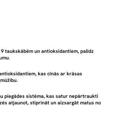
9 taukskābēm un antioksidantiem, palīdz
dumu.
tioksidantiem, kas cīnās ar krāsas
gmūžību.
iegādes sistēma, kas satur nepārtraukti
dzēs atjaunot, stiprināt un aizsargāt matus no