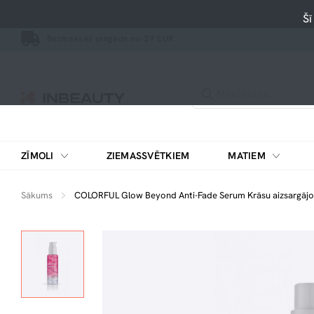
Šī
Bezmaksas piegāde no 39 EUR
ZĪMOLI
ZIEMASSVĒTKIEM
MATIEM
Sākums
COLORFUL Glow Beyond Anti-Fade Serum Krāsu aizsargājo