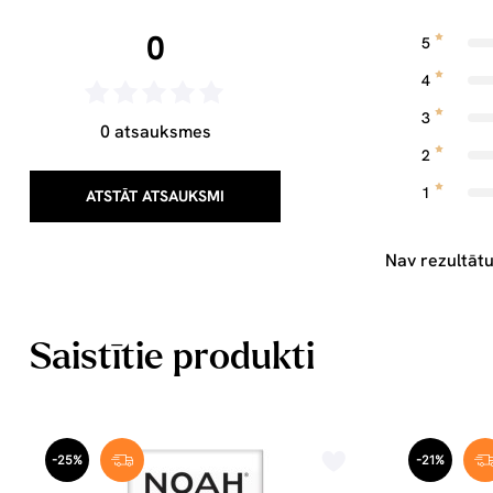
0
5
4
3
0 atsauksmes
2
1
ATSTĀT ATSAUKSMI
Nav rezultātu
Saistītie produkti
-25%
-21%