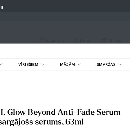
it
.
0
0
Iecienītie
Konts
Grozs
apskatiet mūsu jaunākos produktus vai izmantojiet meklēšanu, ja meklējat kaut ko konkrētu.
Nospiediet uz sirsniņas, lai pievienotu iecienītajiem.
VĪRIEŠIEM
MĀJĀM
SMARŽAS
 Glow Beyond Anti-Fade Serum
sargājošs serums, 63ml