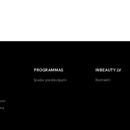
PROGRAMMAS
INBEAUTY.LV
Īpašie piedāvājumi
Kontakti
umi
ana