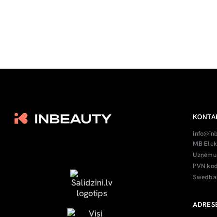
KONTA
info@in
MB Elek
Uzņēmum
PVN kod
Swedban
ADRES