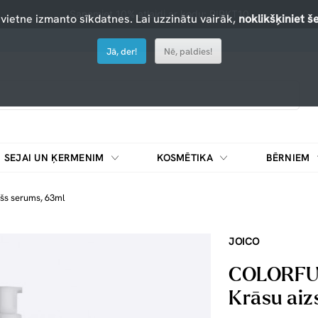
Saņemiet 10% atlaidi ar kodu: PIRKT10
 vietne izmanto sīkdatnes. Lai uzzinātu vairāk,
noklikšķiniet še
Jā, der!
Nē, paldies!
SEJAI UN ĶERMENIM
KOSMĒTIKA
BĒRNIEM
šs serums, 63ml
JOICO
COLORFUL
Krāsu aiz