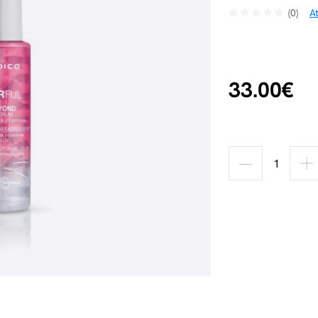
(0)
A
33.00€