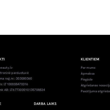
KTI
KLIENTIEM
beauty.lv
Par mums
troninė parduotuvė
Apmaksa
a reģ.nr.: 303080360
Piegāde
s: LT100008470316
Atgriešanas nosacīj
k AB: LT677300010135708834
Pasūtījuma atgrieš
E
DARBA LAIKS