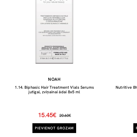
NOAH
1.14. Biphasic Hair Treatment Vials Serums
Nutritive 8
jutīgai, zvīņainai ādai 8x5 ml
15.45€
20.60€
PIEVIENOT GROZAM