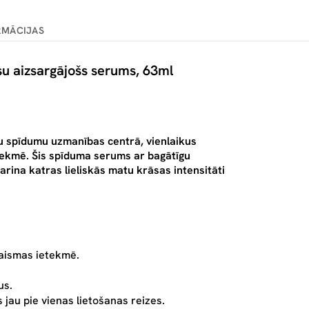
RMĀCIJAS
 aizsargājošs serums, 63ml
u spīdumu uzmanības centrā, vienlaikus
tekmē. Šis spīduma serums ar bagātīgu
arina katras lieliskās matu krāsas intensitāti
gaismas ietekmē.
us.
au pie vienas lietošanas reizes.