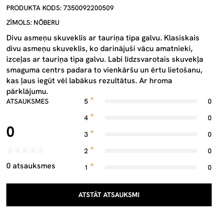
PRODUKTA KODS: 7350092200509
ZĪMOLS: NÕBERU
Divu asmeņu skuveklis ar tauriņa tipa galvu. Klasiskais
divu asmeņu skuveklis, ko darinājuši vācu amatnieki,
izceļas ar tauriņa tipa galvu. Labi līdzsvarotais skuvekļa
smaguma centrs padara to vienkāršu un ērtu lietošanu,
kas ļaus iegūt vēl labākus rezultātus. Ar hroma
pārklājumu.
ATSAUKSMES
5
0
4
0
0
3
0
2
0
0 atsauksmes
1
0
ATSTĀT ATSAUKSMI