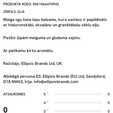
PRODUKTA KODS: 5061066470942
ZĪMOLS: Q+A
Maiga ogu toņa lūpu balzams, kura sastāvs ir papildināts
ar hialuronskābi, skvalānu un granātābolu sēklu eļļu.
Piešķir lūpām maiguma un gluduma sajūtu.
Ar patīkamu ķiršu aromātu.
Ražotājs: Ellipsis Brands Ltd, UK
Atbildīgā persona ES: Ellipsis Brands (EU) Ltd, Sandyford,
D18 NW62, Īrija.
info@ellipsisbrands.com
ATSAUKSMES
5
0
4
0
0
3
0