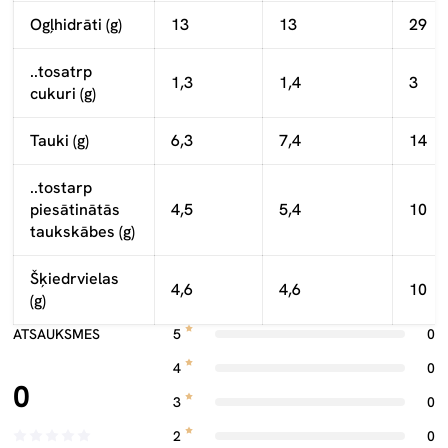
Ogļhidrāti (g)
13
13
29
..tosatrp
1,3
1,4
3
cukuri (g)
Tauki (g)
6,3
7,4
14
..tostarp
piesātinātās
4,5
5,4
10
taukskābes (g)
Šķiedrvielas
4,6
4,6
10
(g)
ATSAUKSMES
5
0
4
0
0
3
0
2
0