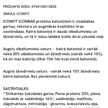
PRODUKTA KODS: 4744130013825
ZĪMOLS: ICONFIT
ICONFIT ICONBAR proteīna batoniņiem ir vislabākās
garšas, tekstūra un augstākās kvalitātes tīras
sastāvdaļas. Katrā batoniņā ir daudz olbaltumvielu un
šķiedrvielu, un tā ir mūsu labākā izvēle ātrai uzkodai ceļā.
Augsts olbaltumvielu saturs – katrā batoniņā ir vairāk
nekā 30% olbaltumvielu un šķiedrvielu (vairāk nekā 10%),
kā arī maz kaloriju (tikai 154-166 kcal vienā batoniņā).
Augsts šķiedrvielu saturs - vairāk nekā 10% šķiedrvielu
katrā batoniņā. Bez pievienotā cukura
SASTĀVDAĻAS:
**Divkāršās šokolādes garša:
Piena
proteīns 33%, piena
šokolāde ar saldinātāju 16%*, saldinātājs: maltitols,
oligofruktoze, mitrinātājs - glicerīns, kokosriekstu eļļa,