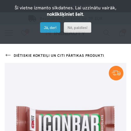
Saņemiet 10% atlaidi ar kodu: PIRKT10
Šī vietne izmanto sīkdatnes. Lai uzzinātu vairāk,
noklikšķiniet šeit
.
Bezmaksas piegāde no 39 EUR
Jā, der!
Nē, paldies!
0
0
Nospiediet uz sirsniņas, lai pievienotu iecienītajiem.
apskatiet mūsu jaunākos produktus vai izmantojiet meklēšanu, ja meklējat kaut ko konkrētu.
DIĒTISKIE KOKTEIĻI UN CITI PĀRTIKAS PRODUKTI