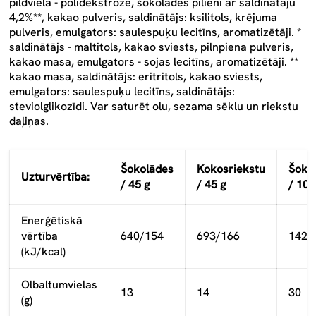
pildviela - polidekstroze, šokolādes pilieni ar saldinātāju
4,2%**, kakao pulveris, saldinātājs: ksilitols, krējuma
pulveris, emulgators: saulespuķu lecitīns, aromatizētāji. *
saldinātājs - maltitols, kakao sviests,
pilnpiena
pulveris,
kakao masa, emulgators -
sojas
lecitīns, aromatizētāji. **
kakao masa, saldinātājs: eritritols, kakao sviests,
emulgators: saulespuķu lecitīns, saldinātājs:
steviolglikozīdi.
Var saturēt olu, sezama sēklu un riekstu
daļiņas
.
Šokolādes
Kokosriekstu
Šoko
Uzturvērtība:
/ 45 g
/ 45 g
/ 100
Enerģētiskā
vērtība
640/154
693/166
1423
(kJ/kcal)
Olbaltumvielas
13
14
30
(g)