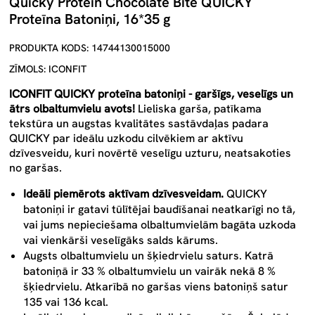
Quicky Protein Chocolate Bite QUICKY
Proteīna Batoniņi, 16*35 g
PRODUKTA KODS: 14744130015000
ZĪMOLS: ICONFIT
ICONFIT QUICKY proteīna batoniņi - garšīgs, veselīgs un
ātrs olbaltumvielu avots!
Lieliska garša, patīkama
tekstūra un augstas kvalitātes sastāvdaļas padara
QUICKY par ideālu uzkodu cilvēkiem ar aktīvu
dzīvesveidu, kuri novērtē veselīgu uzturu, neatsakoties
no garšas.
Ideāli piemērots aktīvam dzīvesveidam.
QUICKY
batoniņi ir gatavi tūlītējai baudīšanai neatkarīgi no tā,
vai jums nepieciešama olbaltumvielām bagāta uzkoda
vai vienkārši veselīgāks salds kārums
.
Augsts olbaltumvielu un šķiedrvielu saturs. Katrā
batoniņā ir 33 % olbaltumvielu un vairāk nekā 8 %
šķiedrvielu. Atkarībā no garšas viens batoniņš satur
135 vai 136 kcal.